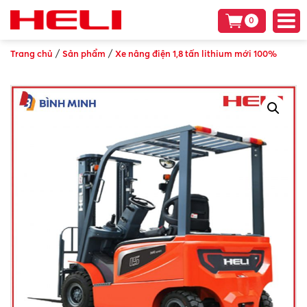
0
/
/
Trang chủ
Sản phẩm
Xe nâng điện 1,8 tấn lithium mới 100%