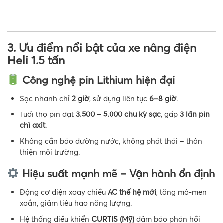
3. Ưu điểm nổi bật của xe nâng điện
Heli 1.5 tấn
Công nghệ pin Lithium hiện đại
Sạc nhanh chỉ
2 giờ
, sử dụng liên tục
6–8 giờ
.
Tuổi thọ pin đạt
3.500 – 5.000 chu kỳ sạc
, gấp
3 lần pin
chì axit
.
Không cần bảo dưỡng nước, không phát thải – thân
thiện môi trường.
Hiệu suất mạnh mẽ – Vận hành ổn định
Động cơ điện xoay chiều
AC thế hệ mới
, tăng mô-men
xoắn, giảm tiêu hao năng lượng.
Hệ thống điều khiển
CURTIS (Mỹ)
đảm bảo phản hồi