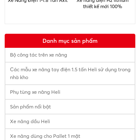
Xe Nâng Điện 1-1.8 Tấn Axit
Xe nâng điện H2 lithium
X
thiết kế mới 100%
Danh mục sản phẩm
Bộ công tác trên xe nâng
Các mẫu xe nâng tay điện 1.5 tấn Heli sử dụng trong
nhà kho
Phụ tùng xe nâng Heli
Sản phẩm nổi bật
Xe nâng dầu Heli
Xe nâng dùng cho Pallet 1 mặt