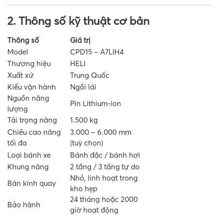
2. Thông số kỹ thuật cơ bản
Thông số
Giá trị
Model
CPD15 – A7LIH4
Thương hiệu
HELI
Xuất xứ
Trung Quốc
Kiểu vận hành
Ngồi lái
Nguồn năng
Pin Lithium-ion
lượng
Tải trọng nâng
1.500 kg
Chiều cao nâng
3.000 – 6.000 mm
tối đa
(tuỳ chọn)
Loại bánh xe
Bánh đặc / bánh hơi
Khung nâng
2 tầng / 3 tầng tự do
Nhỏ, linh hoạt trong
Bán kính quay
kho hẹp
24 tháng hoặc 2000
Bảo hành
giờ hoạt động