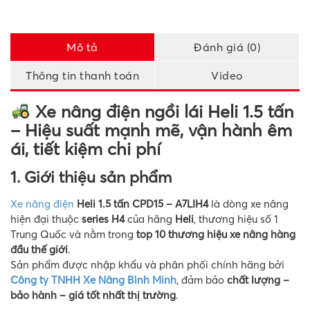
Mô tả
Đánh giá (0)
Thông tin thanh toán
Video
Xe nâng điện ngồi lái Heli 1.5 tấn
– Hiệu suất mạnh mẽ, vận hành êm
ái, tiết kiệm chi phí
1. Giới thiệu sản phẩm
Xe nâng điện
Heli 1.5 tấn CPD15 – A7LIH4
là dòng xe nâng
hiện đại thuộc
series H4
của hãng
Heli
, thương hiệu số 1
Trung Quốc và nằm trong
top 10 thương hiệu xe nâng hàng
đầu thế giới
.
Sản phẩm được nhập khẩu và phân phối chính hãng bởi
Công ty TNHH Xe Nâng Bình Minh
, đảm bảo
chất lượng –
bảo hành – giá tốt nhất thị trường
.