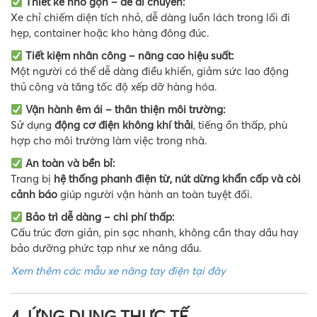
Thiết kế nhỏ gọn – dễ di chuyển:
Xe chỉ chiếm diện tích nhỏ, dễ dàng luồn lách trong lối đi
hẹp, container hoặc kho hàng đông đúc.
Tiết kiệm nhân công – nâng cao hiệu suất:
Một người có thể dễ dàng điều khiển, giảm sức lao động
thủ công và tăng tốc độ xếp dỡ hàng hóa.
Vận hành êm ái – thân thiện môi trường:
Sử dụng
động cơ điện không khí thải
, tiếng ồn thấp, phù
hợp cho môi trường làm việc trong nhà.
An toàn và bền bỉ:
Trang bị
hệ thống phanh điện từ, nút dừng khẩn cấp và còi
cảnh báo
giúp người vận hành an toàn tuyệt đối.
Bảo trì dễ dàng – chi phí thấp:
Cấu trúc đơn giản, pin sạc nhanh, không cần thay dầu hay
bảo dưỡng phức tạp như xe nâng dầu.
Xem thêm các mẫu xe nâng tay điện tại đây
4. ỨNG DỤNG THỰC TẾ