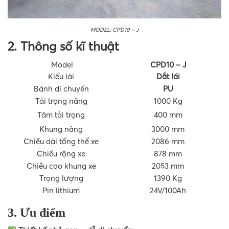
MODEL: CPD10 – J
2. Thông số kĩ thuật
Model
CPD10 – J
Kiểu lái
Dắt lái
Bánh di chuyển
PU
Tải trọng nâng
1000 Kg
Tâm tải trọng
400 mm
Khung nâng
3000 mm
Chiều dài tổng thể xe
2086 mm
Chiều rộng xe
878 mm
Chiều cao khung xe
2053 mm
Trọng lượng
1390 Kg
Pin lithium
24V/100Ah
3. Ưu điểm