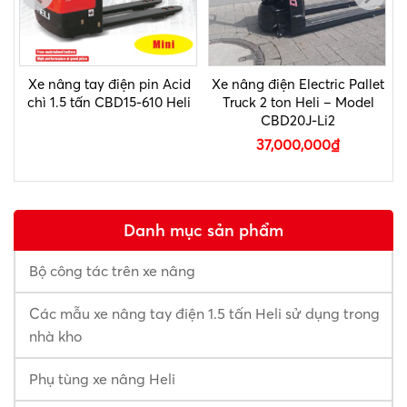
in
Xe nâng tay điện pin Acid
Xe nâng điện Electric Pallet
chì 1.5 tấn CBD15-610 Heli
Truck 2 ton Heli – Model
CBD20J-Li2
37,000,000
₫
Danh mục sản phẩm
Bộ công tác trên xe nâng
Các mẫu xe nâng tay điện 1.5 tấn Heli sử dụng trong
nhà kho
Phụ tùng xe nâng Heli