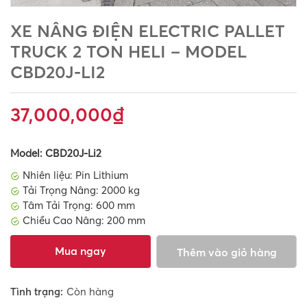
XE NÂNG ĐIỆN ELECTRIC PALLET
TRUCK 2 TON HELI – MODEL
CBD20J-LI2
37,000,000
₫
Model: CBD20J-Li2
Nhiên liệu: Pin Lithium
Tải Trọng Nâng: 2000 kg
Tâm Tải Trọng: 600 mm
Chiều Cao Nâng: 200 mm
Mua ngay
Thêm vào giỏ hàng
Tình trạng:
Còn hàng