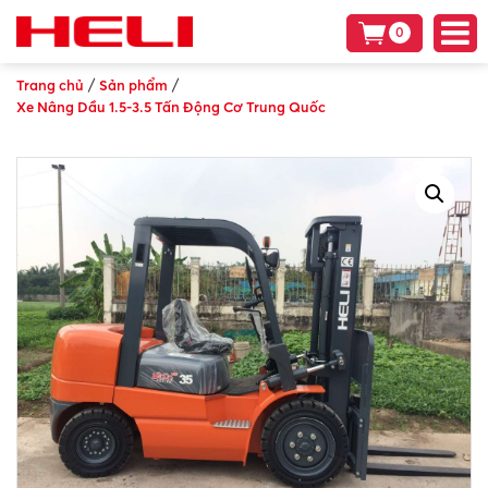
0
/
/
Trang chủ
Sản phẩm
Xe Nâng Dầu 1.5-3.5 Tấn Động Cơ Trung Quốc