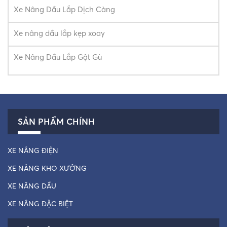
Xe Nâng Dầu Lắp Dịch Càng
Xe nâng dầu lắp kẹp xoay
Xe Nâng Dầu Lắp Gật Gù
SẢN PHẨM CHÍNH
XE NÂNG ĐIỆN
XE NÂNG KHO XƯỞNG
XE NÂNG DẦU
XE NÂNG ĐẶC BIỆT