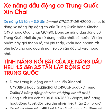
Xe nâng dầu động cơ Trung Quốc
Xin Chai
Xe nâng 1.5 tấn – 3.5 tấn
(model CPCD15-35)
H2000 series là
dòng xe nâng lắp động cơ của Trung Quốc hãng Xinchai
C490 hoặc Quanchai QC490. Dòng xe nâng dầu động cơ
Trung Quốc Heli được sử dụng nhiều nhất cả nước. Vì sản
phẩm này giá thành rẻ, chi phí thấp, khấu hao nhanh rất
phù hợp cho các doanh nghiệp có vấn đầu tư vừa hoặc
nhỏ.
TÍNH NĂNG NỔI BẬT CỦA XE NÂNG DẦU
HELI 1.5 đến 3.5 TẤN LẮP ĐỘNG CƠ
TRUNG QUỐC
Được trang bị động cơ tiêu chuẩn
Xinchai
C490BPG
hoặc
Quanchai QC490GP
xuất xứ Trung
Quốc
( 2 hãng động chuyên về động cơ cỡ nhỏ).
Công suất lên đến từ 36.8-40/2650 kW/rpm, khả năng
hoạt động tuyệt đối, tiêu thụ nhiên liệu thấp 2,5 lít/ giờ.
Xe nâng chạy dầu
HELI
có hộp số, cầu chuyển động và