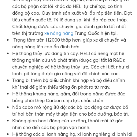
các bộ phận cốt lõi khác do HELI tự chế tạo, có tính
đồng bộ cao. Quy trình sản xuất và lắp ráp tiên tiến. Đạt
tiêu chuẩn quốc tế. Tỷ lệ dung sai khi lắp ráp cực thấp.
Chất lượng được các chuyên gia đánh giá là tốt nhất
trên thị trường
xe nâng hàng
Trung Quốc hiện tại.
Trọng tâm trên H2000 thấp hơn, giúp xe di chuyển và
nâng hàng lên cao ổn định hơn.
Hệ thống thủy lực đáng tin cậy. HELI có riêng một hệ
thống nghiên cứu và phát triển (được gọi tắt là R&D);
chuyên nghiệp về hệ thống thủy lực. Các chị tiết như xi
lanh, pit tông được gia công với độ chính xác cao.
Trang bị thêm bộ điều chỉnh khí nạp và bộ điều chỉnh
khí thải để giảm thiểu tiếng ồn phát ra từ máy.
Hệ thống khung nâng, gầm, đối trọng nâng được đúc
bằng phôi thép Carbon chịu lực chắc chắn.
Nắp cabo mở rộng 80 độ; các bộ lọc động cơ được bổ
trí hai bên thân máy thuận tiện cho bảo dưỡng, bảo trì.
Không gian hoạt động của xe rộng, thoải mái từ góc
nhìn cho đến các bộ phận vận hành.
Hệ thống các xi lanh nâng hạ, xi lanh nghiêng xi lanh lái