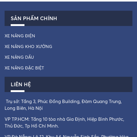
SẢN PHẨM CHÍNH
XE NÂNG ĐIỆN
XE NÂNG KHO XƯỞNG
XE NÂNG DẦU
XE NÂNG ĐẶC BIỆT
LIÊN HỆ
Trụ sở: Tầng 3, Phúc Đồng Building, Đàm Quang Trung,
Long Biên, Hà Nội
VP TP.HCM: Tầng 10 tòa nhà Gia Định, Hiệp Bình Phước,
Thủ Đức, Tp Hồ Chí Minh.
VP Đà Nẵng: Lô 12, Khu A4, Nguyễn Sinh Sắc, Phường Hòa