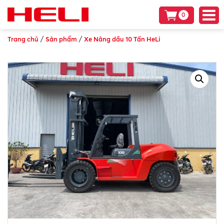
0
/
/
Trang chủ
Sản phẩm
Xe Nâng dầu 10 Tấn HeLi