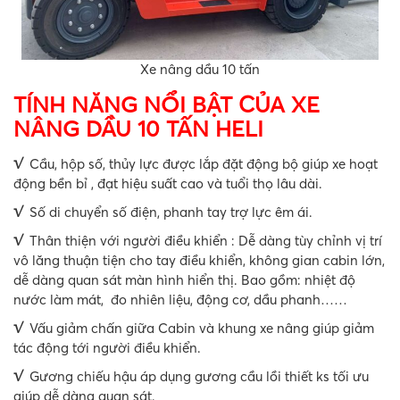
Xe nâng dầu 10 tấn
TÍNH NĂNG NỔI BẬT CỦA XE
NÂNG DẦU 10 TẤN HELI
√
Cầu, hộp số, thủy lực được lắp đặt động bộ giúp xe hoạt
động bền bỉ , đạt hiệu suất cao và tuổi thọ lâu dài.
√
Số di chuyển số điện, phanh tay trợ lực êm ái.
√
Thân thiện với người điều khiển : Dễ dàng tùy chỉnh vị trí
vô lăng thuận tiện cho tay điều khiển, không gian cabin lớn,
dễ dàng quan sát màn hình hiển thị. Bao gồm: nhiệt độ
nước làm mát, đo nhiên liệu, động cơ, dầu phanh……
√
Vấu giảm chấn giữa Cabin và khung xe nâng giúp giảm
tác động tới người điều khiển.
√
Gương chiếu hậu áp dụng gương cầu lồi thiết ks tối ưu
giúp dễ dàng quan sát.