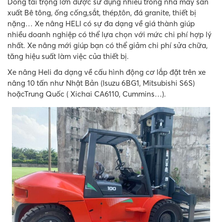
Dòng tải trọng lớn được sử dụng nhiều trong nhà máy sản
xuất Bê tông, ống cống,sắt, thép,tôn, đá granite, thiết bị
nặng… Xe nâng HELI có sự đa dạng về giá thành giúp
nhiều doanh nghiệp có thể lựa chọn với mức chi phí hợp lý
nhất. Xe nâng mới giúp bạn có thể giảm chi phí sửa chữa,
tăng hiệu suất làm việc của thiết bị.
Xe nâng Heli đa dạng về cấu hình động cơ lắp đặt trên xe
nâng 10 tấn như Nhật Bản (Isuzu 6BG1, Mitsubishi S6S)
hoặcTrung Quốc ( Xichai CA6110, Cummins…).