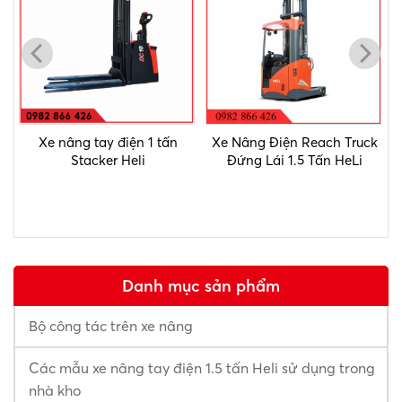
d
Xe nâng tay điện 1 tấn
Xe Nâng Điện Reach Truck
X
i
Stacker Heli
Đứng Lái 1.5 Tấn HeLi
Danh mục sản phẩm
Bộ công tác trên xe nâng
Các mẫu xe nâng tay điện 1.5 tấn Heli sử dụng trong
nhà kho