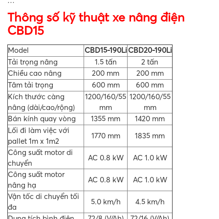
…
Thông số kỹ thuật xe nâng điện
CBD15
Model
CBD15-190Li
CBD20-190Li
Tải trọng nâng
1.5 tấn
2 tấn
Chiều cao nâng
200 mm
200 mm
Tâm tải trọng
600 mm
600 mm
Kích thước càng
1200/160/55
1200/160/55
nâng (dài/cao/rộng)
mm
mm
Bán kính quay vòng
1355 mm
1420 mm
Lối đi làm việc với
1770 mm
1835 mm
pallet 1m x 1m2
Công suất motor di
AC 0.8 kW
AC 1.0 kW
chuyển
Công suất motor
AC 0.8 kW
AC 1.0 kW
nâng hạ
Vận tốc di chuyển tối
5.0 km/h
4.5 km/h
đa
Dung tích bình điện
72/8 (V/Ah)
72/16 (V/Ah)