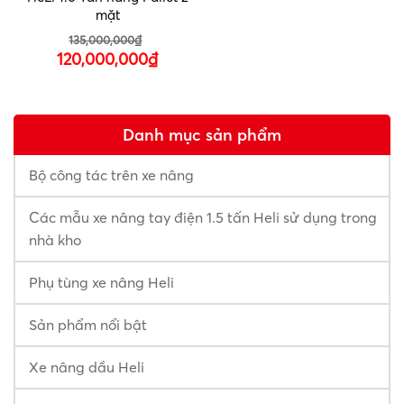
mặt
Giá
135,000,000
₫
gốc
Giá
120,000,000
₫
là:
hiện
135,000,000₫.
tại
là:
Danh mục sản phẩm
120,000,000₫.
Bộ công tác trên xe nâng
Các mẫu xe nâng tay điện 1.5 tấn Heli sử dụng trong
nhà kho
Phụ tùng xe nâng Heli
Sản phẩm nổi bật
Xe nâng dầu Heli