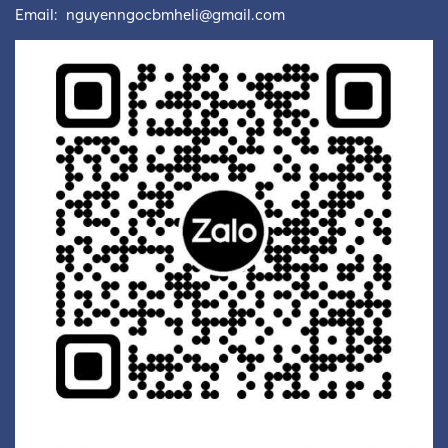
Email:
nguyenngocbmheli@gmail.com