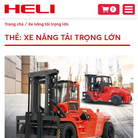
0
/
Trang chủ
Xe nâng tải trọng lớn
THẺ:
XE NÂNG TẢI TRỌNG LỚN