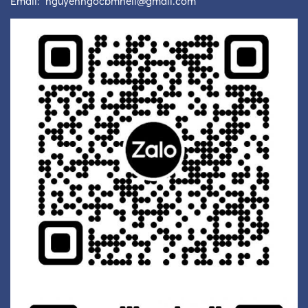
Email:
nguyenngocbmheli@gmail.com