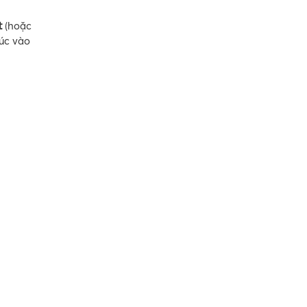
t
(hoặc
xúc vào