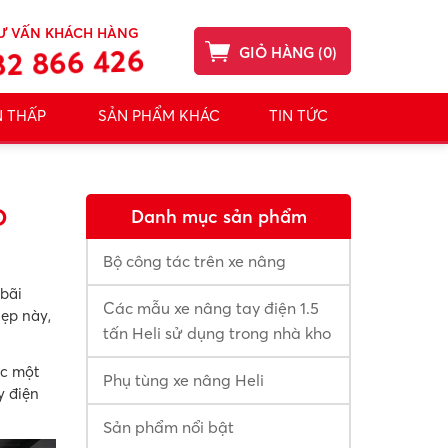
Ư VẤN KHÁCH HÀNG
2 866 426
GIỎ HÀNG
(
0
)
N THẤP
SẢN PHẨM KHÁC
TIN TỨC
O
Danh mục sản phẩm
Bộ công tác trên xe nâng
 bãi
Các mẫu xe nâng tay điện 1.5
hẹp này,
tấn Heli sử dụng trong nhà kho
ợc một
Phụ tùng xe nâng Heli
y điện
Sản phẩm nổi bật