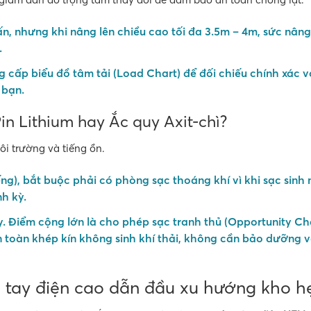
 tấn, nhưng khi nâng lên chiều cao tối đa 3.5m – 4m, sức nân
.
ng cấp
biểu đồ tâm tải (Load Chart)
để đối chiếu chính xác v
 bạn.
in Lithium hay Ắc quy Axit-chì?
ôi trường và tiếng ồn.
ếng), bắt buộc phải có phòng sạc thoáng khí vì khi sạc sinh 
nh kỳ
.
. Điểm cộng lớn là cho phép sạc tranh thủ (Opportunity Ch
oàn toàn khép kín không sinh khí thải, không cần bảo dưỡng v
g tay điện cao dẫn đầu xu hướng kho h