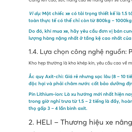
Ví dụ:
Một chiếc xe có tải trọng thiết kế là 1.5
toàn thực tế có thể chỉ còn từ 800kg – 1000kg
Do đó, khi mua xe, hãy yêu cầu đơn vị bán cu
lượng hàng nặng nhất ở tầng kệ cao nhất của
1.4. Lựa chọn công nghệ nguồn: P
Kho hẹp thường là kho khép kín, yêu cầu cao về m
Ắc quy Axit-chì:
Giá rẻ nhưng sạc lâu (8 – 10 ti
độc hại và phải châm nước cất bảo dưỡng đị
Pin Lithium-ion:
Là xu hướng mới nhất hiện nay
trong giờ nghỉ trưa từ 1.5 – 2 tiếng là đầy, h
thọ gấp 3 – 4 lần bình axit
.
2. HELI – Thương hiệu xe nân