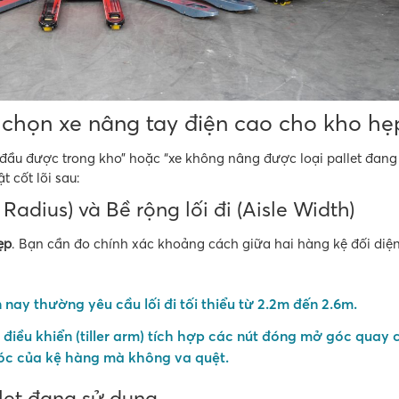
 chọn xe nâng tay điện cao cho kho hẹ
đầu được trong kho” hoặc “xe không nâng được loại pallet đang 
t cốt lõi sau:
Radius) và Bề rộng lối đi (Aisle Width)
ẹp
. Bạn cần đo chính xác khoảng cách giữa hai hàng kệ đối diệ
nay thường yêu cầu lối đi tối thiểu từ
2.2m đến 2.6m
.
 điều khiển (tiller arm) tích hợp các nút đóng mở góc quay
góc của kệ hàng mà không va quệt.
llet đang sử dụng