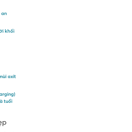
g an
ới khối
mùi axit
arging)
à tuổi
ẹp