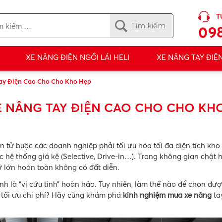
T
098
XE NÂNG ĐIỆN NGỒI LÁI HELI
XE NÂNG TAY ĐIỆ
ay Điện Cao Cho Cho Kho Hẹp
 NÂNG TAY ĐIỆN CAO CHO CHO KH
 tử buộc các doanh nghiệp phải tối ưu hóa tối đa diện tích kho
c hệ thống giá kệ (Selective, Drive-in…). Trong không gian chật 
ỡ lớn hoàn toàn không có đất diễn.
hính là “vị cứu tinh” hoàn hảo. Tuy nhiên, làm thế nào để chọn đư
i tối ưu chi phí? Hãy cùng khám phá
kinh nghiệm mua xe nâng
ta