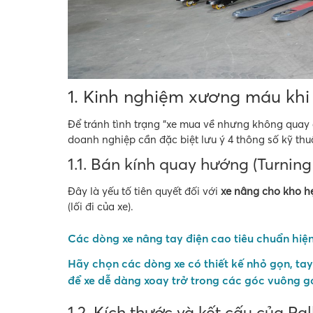
1. Kinh nghiệm xương máu khi
Để tránh tình trạng “xe mua về nhưng không quay 
doanh nghiệp cần đặc biệt lưu ý 4 thông số kỹ thuậ
1.1. Bán kính quay hướng (Turning 
Đây là yếu tố tiên quyết đối với
xe nâng cho kho h
(lối đi của xe).
Các dòng xe nâng tay điện cao tiêu chuẩn hiện 
Hãy chọn các dòng xe có thiết kế nhỏ gọn, tay
để xe dễ dàng xoay trở trong các góc vuông 
1.2. Kích thước và kết cấu của Pa