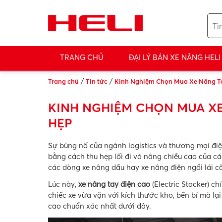
TRANG CHỦ
ĐẠI LÝ BÁN XE NÂNG HELI
/
/
Trang chủ
Tin tức
Kinh Nghiệm Chọn Mua Xe Nâng T
KINH NGHIỆM CHỌN MUA XE
HẸP
Sự bùng nổ của ngành logistics và thương mại điện
bằng cách thu hẹp lối đi và nâng chiều cao của cá
các dòng xe nâng dầu hay xe nâng điện ngồi lái c
Lúc này,
xe nâng tay điện cao
(Electric Stacker) c
chiếc xe vừa vặn với kích thước kho, bền bỉ mà lạ
cao chuẩn xác nhất dưới đây.