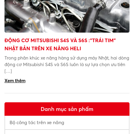
ĐỘNG CƠ MITSUBISHI S4S VÀ S6S :”TRÁI TIM”
NHẬT BẢN TRÊN XE NÂNG HELI
Trong phân khúc xe nâng hàng sử dụng máy Nhật, hai dòng
động cơ Mitsubishi S4S và S6S luôn là sự lựa chọn ưu tiên
[…]
Xem thêm
Danh mục sản phẩm
Bộ công tác trên xe nâng