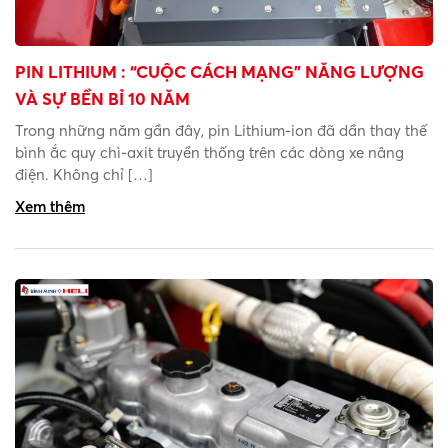
PIN LITHIUM : “CUỘC CÁCH MẠNG” NĂNG LƯỢNG
VÀ SỰ BỀN BỈ 10 NĂM
Trong những năm gần đây, pin Lithium-ion đã dần thay thế
bình ắc quy chì-axit truyền thống trên các dòng xe nâng
điện. Không chỉ […]
Xem thêm