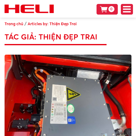
0
/
Trang chủ
Articles by: Thiện Đẹp Trai
TÁC GIẢ:
THIỆN ĐẸP TRAI